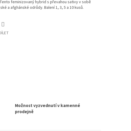
ento feminizovaný hybrid s převahou sativy v sobě
ské a afghánské odrůdy. Balení 1, 3, 5 a 10 kusů.
DÍLET
Možnost vyzvednutí v kamenné
prodejně