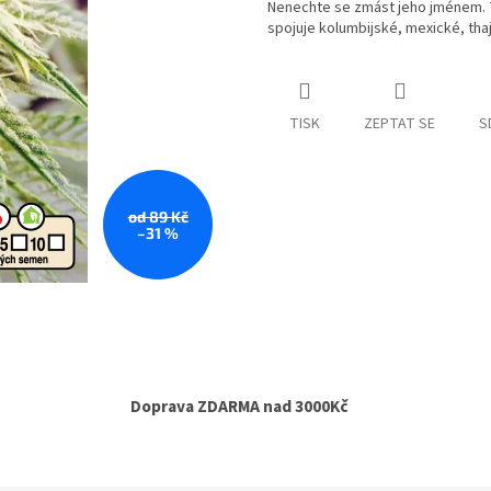
Nenechte se zmást jeho jménem. T
spojuje kolumbijské, mexické, thaj
TISK
ZEPTAT SE
S
od 89 Kč
–31 %
Doprava ZDARMA nad 3000Kč