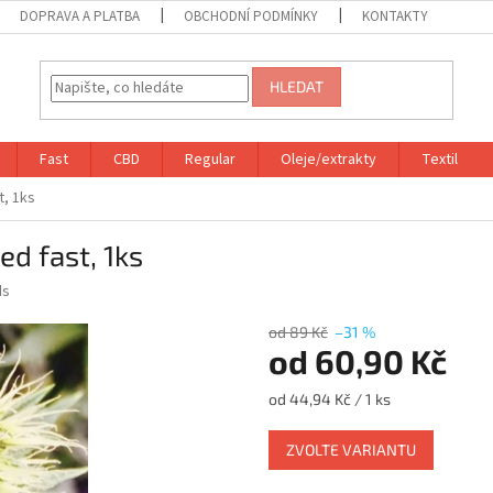
DOPRAVA A PLATBA
OBCHODNÍ PODMÍNKY
KONTAKTY
HLEDAT
Fast
CBD
Regular
Oleje/extrakty
Textil
t, 1ks
ed fast, 1ks
ds
od 89 Kč
–31 %
od
60,90 Kč
Měrná
od 44,94 Kč / 1 ks
cena:
ZVOLTE VARIANTU