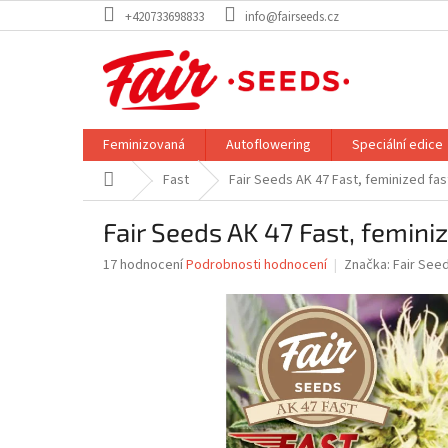
Přejít
+420733698833
info@fairseeds.cz
na
obsah
Feminizovaná
Autoflowering
Speciální edice
Domů
Fast
Fair Seeds AK 47 Fast, feminized fas
Fair Seeds AK 47 Fast, feminiz
Průměrné
17 hodnocení
Podrobnosti hodnocení
Značka:
Fair See
hodnocení
produktu
je
4,1
z
5
hvězdiček.