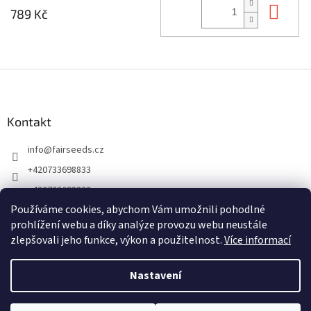
Do 
789 Kč
Z
á
p
a
Kontakt
t
info
@
fairseeds.cz
í
+420733698833
+420733698833
Používáme cookies, abychom Vám umožnili pohodlné
prohlížení webu a díky analýze provozu webu neustále
zlepšovali jeho funkce, výkon a použitelnost.
Více informací
Nastavení
Vytvořil Shoptet