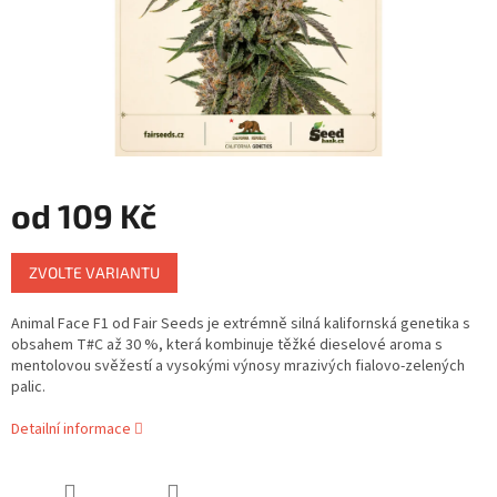
od
109 Kč
Měrná
ZVOLTE VARIANTU
cena:
Animal Face F1 od Fair Seeds je extrémně silná kalifornská genetika s
obsahem T#C až 30 %, která kombinuje těžké dieselové aroma s
mentolovou svěžestí a vysokými výnosy mrazivých fialovo-zelených
palic.
Detailní informace