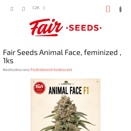
Přejít
NÁKUP
na
CZK
obsah
KOŠÍK
Fair Seeds Animal Face, feminized ,
1ks
Průměrné
Neohodnoceno
Podrobnosti hodnocení
hodnocení
produktu
je
0,0
z
5
hvězdiček.