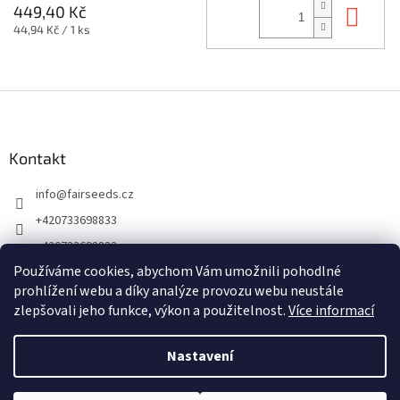
Do 
449,40 Kč
Měrná
44,94 Kč / 1 ks
cena:
Z
á
p
a
Kontakt
t
info
@
fairseeds.cz
í
+420733698833
+420733698833
Používáme cookies, abychom Vám umožnili pohodlné
prohlížení webu a díky analýze provozu webu neustále
zlepšovali jeho funkce, výkon a použitelnost.
Více informací
Nastavení
Vytvořil Shoptet