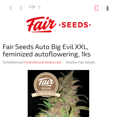
Přejít
NÁKUP
na
CZK
obsah
KOŠÍK
Fair Seeds Auto Big Evil XXL,
feminized autoflowering, 1ks
Průměrné
52 hodnocení
Podrobnosti hodnocení
Značka:
Fair Seeds
hodnocení
produktu
je
3,5
z
5
hvězdiček.