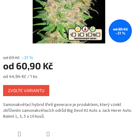
od 89 Kč
–31 %
od 89 Kč
–31 %
od
60,90 Kč
Měrná
od 44,94 Kč / 1 ks
cena:
ZVOLTE VARIANTU
Samonakvétací hybrid třetí generace je produktem, který vznikl
zkřížením samonakvétacích odrůd Big Devil #2 Auto a Jack Herer Auto.
Balení 1, 3, 5 a 10 kusů.