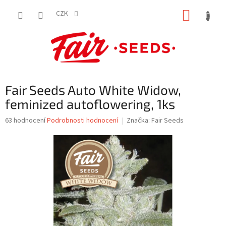
Přejít
NÁKUP
na
CZK
obsah
KOŠÍK
Fair Seeds Auto White Widow,
feminized autoflowering, 1ks
Průměrné
63 hodnocení
Podrobnosti hodnocení
Značka:
Fair Seeds
hodnocení
produktu
je
3,6
z
5
hvězdiček.