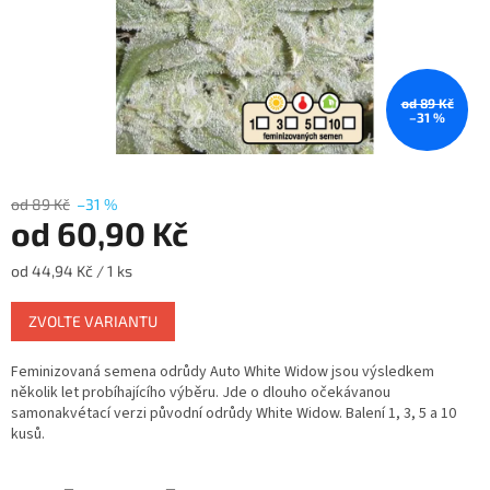
od 89 Kč
–31 %
od 89 Kč
–31 %
od
60,90 Kč
Měrná
od 44,94 Kč / 1 ks
cena:
ZVOLTE VARIANTU
Feminizovaná semena odrůdy Auto White Widow jsou výsledkem
několik let probíhajícího výběru. Jde o dlouho očekávanou
samonakvétací verzi původní odrůdy White Widow. Balení 1, 3, 5 a 10
kusů.