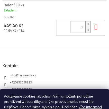
Balení: 10 ks
Skladem
659 Kč
Do 
449,40 Kč
Měrná
44,94 Kč / 1 ks
cena:
Z
á
p
a
Kontakt
t
info
@
fairseeds.cz
í
+420733698833
+420733698833
Používáme cookies, abychom Vám umožnili pohodlné
prohlížení webu a díky analýze provozu webu neustále
zlepšovali jeho funkce, výkon a použitelnost.
Více informací