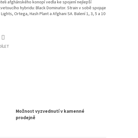
iteli afghánského konopí vedla ke spojení nejlepší
kvetoucího hybridu: Black Dominator. Strain v sobě spojuje
ights, Ortega, Hash Plant a Afghani SA. Balení 1, 3, 5 a 10
DÍLET
Možnost vyzvednutí v kamenné
prodejně