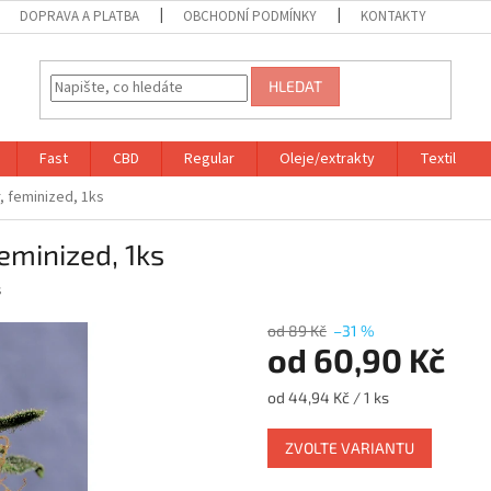
DOPRAVA A PLATBA
OBCHODNÍ PODMÍNKY
KONTAKTY
HLEDAT
Fast
CBD
Regular
Oleje/extrakty
Textil
, feminized, 1ks
eminized, 1ks
s
od 89 Kč
–31 %
od
60,90 Kč
Měrná
od 44,94 Kč / 1 ks
cena:
ZVOLTE VARIANTU