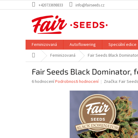
Přejít
+420733698833
info@fairseeds.cz
na
obsah
Feminizovaná
Autoflowering
Speciální edice
Domů
Feminizovaná
Fair Seeds Black Dominator
Fair Seeds Black Dominator, f
Průměrné
6 hodnocení
Podrobnosti hodnocení
Značka:
Fair Seed
hodnocení
produktu
je
4,5
z
5
hvězdiček.