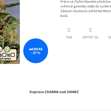
Práce se čtyřmi hlavními představ
světové genetiky indik do rychle 
žádoucí vlastnosti odrůd Northern L
kusů.
TISK
ZEPTAT SE
S
od 89 Kč
–31 %
Doprava ZDARMA nad 3000Kč