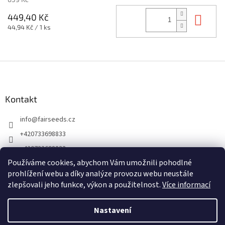
Do 
449,40 Kč
Měrná
44,94 Kč / 1 ks
cena:
Z
á
p
a
Kontakt
t
info
@
fairseeds.cz
í
+420733698833
+420733698833
Používáme cookies, abychom Vám umožnili pohodlné
prohlížení webu a díky analýze provozu webu neustále
zlepšovali jeho funkce, výkon a použitelnost.
Více informací
Nastavení
Vytvořil Shoptet