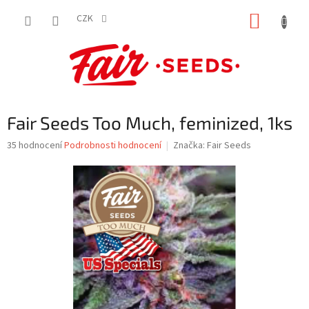
Přejít
NÁKUP
na
CZK
obsah
KOŠÍK
Fair Seeds Too Much, feminized, 1ks
Průměrné
35 hodnocení
Podrobnosti hodnocení
Značka:
Fair Seeds
hodnocení
produktu
je
3,8
z
5
hvězdiček.